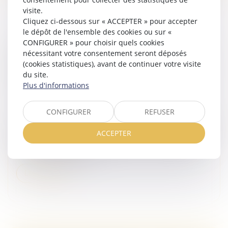
visite.
Cliquez ci-dessous sur « ACCEPTER » pour accepter
le dépôt de l'ensemble des cookies ou sur «
CONFIGURER » pour choisir quels cookies
LE CONSEIL ET LE PARLEMENT TROUVENT
nécessitant votre consentement seront déposés
UN ACCORD POUR AMÉLIORER LA LUTTE
(cookies statistiques), avant de continuer votre visite
CONTRE LES VIOLENCES SEXUELLES FAITES
du site.
AUX ENFANTS
Plus d'informations
Droit de la famille, des personnes et de leur patrimoine
/
Violences familiales
CONFIGURER
REFUSER
Les représentants des 27 et le Parlement européen se
sont entendus pour renforcer les moyens de protéger
ACCEPTER
les mineurs des violences sexuelles. Les négociateurs
proposent notammen...
Lire la suite