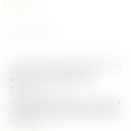
Lire la suite
L’AG DE COPROPRIÉTÉ CONVOQUÉE PAR UN
SYNDIC DONT LE MANDAT A ÉTÉ
RÉTROACTIVEMENT ANNULÉ EST
ANNULABLE
Droit immobilier
/
Copropriété
L’assemblée générale convoquée par un syndic dont le
mandat a été rétroactivement annulé est annulable, à
la demande d’un copropriétaire, sans que celui-ci soit
tenu de justifie...