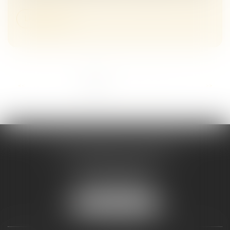
Lire la suite
...
<<
<
1
2
3
4
5
6
7
>
>>
Maître Melaaz ALOUACHE
Immeuble Le Jean Mermoz
38 rue de la Station
95130 FRANCONVILLE
Tél :
01 34 15 59 30
NOUS LOCALISER