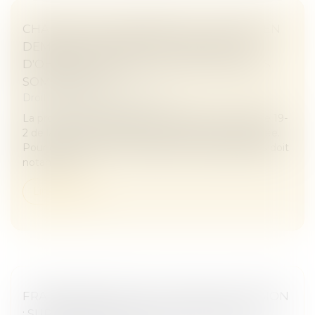
CHARGES DE COPROPRIÉTÉ : UNE MISE EN
DEMEURE IMPRÉCISE NE PERMET PAS
D'OBTENIR L'EXIGIBILITÉ ANTICIPÉE DES
SOMMES DUES
Droit immobilier
/
Copropriété
La procédure accélérée au fond prévue par l'article 19-
2 de la loi du 10 juillet 1965 est strictement encadrée.
Pour en bénéficier, le syndicat des copropriétaires doit
notammen...
Lire la suite
FRAIS BANCAIRES LORS D’UNE SUCCESSION
: SUPPRESSION DES CAS DE GRATUITÉ