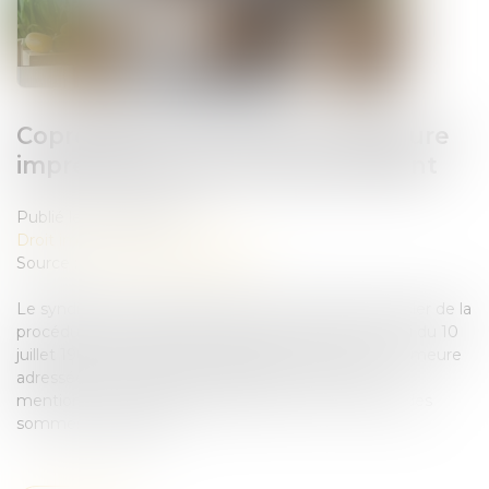
Copropriété : une mise en demeure
imprécise bloque le recouvrement
Publié le :
30/06/2026
Droit immobilier
/
Copropriété
Source :
www.lemag-juridique.com
Le syndicat des copropriétaires qui souhaite bénéficier de la
procédure accélérée prévue par l'article 19-2 de la loi du 10
juillet 1965 doit veiller à la rédaction de la mise en demeure
adressée au copropriétaire débiteur. Celle-ci doit
mentionner avec précision la nature et le montant des
sommes réclamées...