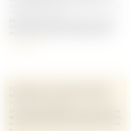
Droit de la famille, des personnes et de leur patrimoine
/
Patrimoine et succession
Des règles avaient été mises en place en novembre
2025 concernant les frais qu’une banque peut vous
réclamer lors de la clôture du compte d’un défunt...
Lire la suite
COPROPRIÉTÉ : UNE MISE EN DEMEURE
IMPRÉCISE BLOQUE LE RECOUVREMENT
Droit immobilier
/
Copropriété
Le syndicat des copropriétaires qui souhaite bénéficier
de la procédure accélérée prévue par l'article 19-2 de la
loi du 10 juillet 1965 doit veiller à la rédaction de la mise
e...