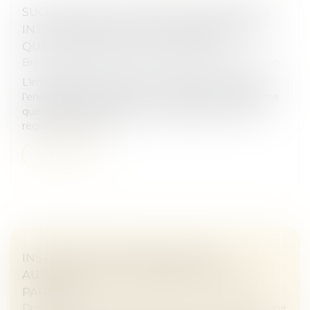
SUCCESSION BLOQUÉE PAR UN HÉRITIER
INTROUVABLE : QUELLES DÉMARCHES ET
QUELLES GARANTIES JURIDIQUES ?
Brèves Juridiques
/
Droit du patrimoine et succession
L’impossibilité de localiser un héritier peut paralyser
l’ensemble des opérations successorales, alors même
que les autres ayants droit souhaitent procéder au
règlement de la su...
Lire la suite
INSTRUCTION EN FAMILLE SANS
AUTORISATION : CONDAMNATION DES
PARENTS
Droit de la famille, des personnes et de leur patrimoine