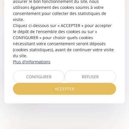
assurer le bon fonctionnement du site, nous
utilisons également des cookies soumis à votre
consentement pour collecter des statistiques de
visite.
Cliquez ci-dessous sur « ACCEPTER » pour accepter
le dépôt de l'ensemble des cookies ou sur «
CONFIGURER » pour choisir quels cookies
INCESTE ET VIOLENCES SEXUELLES FAITES
nécessitant votre consentement seront déposés
AUX ENFANTS PROPOSITIONS CIIVISE
(cookies statistiques), avant de continuer votre visite
Droit de la famille, des personnes et de leur patrimoine
du site.
/
Violences familiales
Plus d'informations
En novembre 2023, la Commission indépendante sur
l'inceste et les violences sexuelles faites aux enfants
CONFIGURER
REFUSER
(Ciivise) formulait 82 préconisations. En juin 2026, la
Ciivise a remis...
ACCEPTER
Lire la suite