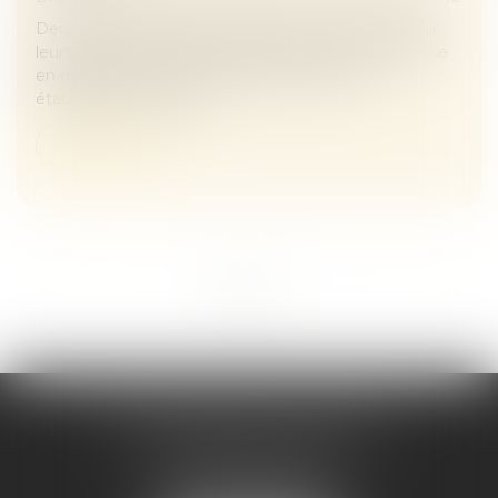
Deux parents pratiquent l’instruction en famille pour
leurs enfants. Le 10 mars 2023, ils reçoivent une mise
en demeure d’inscrire leurs enfants dans un
établissement scolaire....
Lire la suite
...
<<
<
1
2
3
4
5
6
7
>
>>
Maître Melaaz ALOUACHE
Immeuble Le Jean Mermoz
38 rue de la Station
95130 FRANCONVILLE