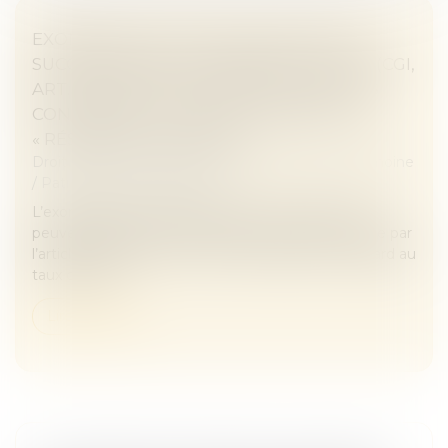
EXONÉRATION TOTALE DE DROITS DE
SUCCESSION ENTRE FRÈRES ET SŒURS (CGI,
ART. 796-0 TER) : ATTENTION DE NE PAS
CONFONDRE « DOMICILE COMMUN » ET
« RÉSIDENCE COMMUNE »
Droit de la famille, des personnes et de leur patrimoine
/
Patrimoine et succession
L’exonération totale de droits de succession dont
peuvent bénéficier certains frères et sœurs portée par
l’article 796-0 ter du CGI est très attractive eu égard au
taux de 35 %...
Lire la suite