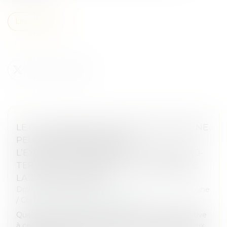
Lire la suite
LE COLLATÉRAL ENGAGÉ DANS UN PACS NE
PEUT PAS BÉNÉFICIER DE
L’EXONÉRATION PRÉVUE PAR L’ART. 796-0-
TER DU CGI : FONDEMENT ET PORTÉE DE
LA JURISPRUDENCE
Droit de la famille, des personnes et de leur patrimoine
/
Couples et régime matrimoniaux
Quelques mois après avoir rendu une décision relative
à ce même régime d’exonération (V. François Fruleux,