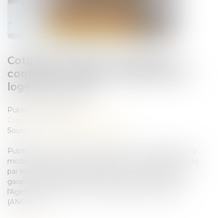
Cotisations 2026 : un arrêté qui
confirme les règles applicables au
logement social
Publié le :
26/06/2026
Droit immobilier
/
Baux d'habitation
Source :
www.lemag-juridique.com
Publié au Journal officiel, l'arrêté du 1er juin 2026 fixe les
modalités de calcul et de paiement des cotisations dues
par les organismes de logement social à la Caisse de
garantie du logement locatif social (CGLLS) ainsi qu'à
l'Agence nationale de contrôle du logement social
(ANCOLS)...