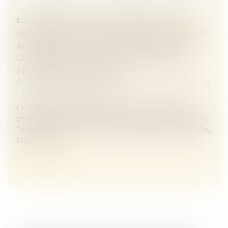
EXONÉRATION TOTALE DE DROITS DE
SUCCESSION ENTRE FRÈRES ET SŒURS (CGI,
ART. 796-0 TER) : ATTENTION DE NE PAS
CONFONDRE « DOMICILE COMMUN » ET
« RÉSIDENCE COMMUNE »
Droit de la famille, des personnes et de leur patrimoine
/
Patrimoine et succession
L’exonération totale de droits de succession dont
peuvent bénéficier certains frères et sœurs portée par
l’article 796-0 ter du CGI est très attractive eu égard au
taux de 35 %...
Lire la suite