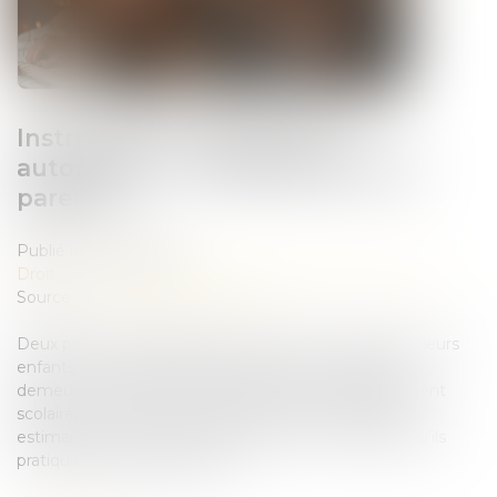
Instruction en famille sans
autorisation : condamnation des
parents
Publié le :
23/06/2026
Droit de la famille, des personnes et de leur patrimoine
Source :
www.lemag-juridique.com
Deux parents pratiquent l’instruction en famille pour leurs
enfants. Le 10 mars 2023, ils reçoivent une mise en
demeure d’inscrire leurs enfants dans un établissement
scolaire. Ils refusent de procéder à cette inscription,
estimant pouvoir continuer l’instruction en famille, qu’ils
pratiquaient déjà auparavant...