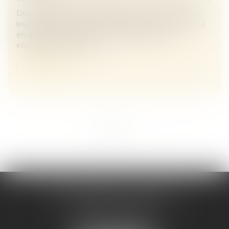
Deux parents pratiquent l’instruction en famille pour
leurs enfants. Le 10 mars 2023, ils reçoivent une mise
en demeure d’inscrire leurs enfants dans un
établissement scolaire....
Lire la suite
...
<<
<
1
2
3
4
5
6
7
>
>>
Maître Melaaz ALOUACHE
Immeuble Le Jean Mermoz
38 rue de la Station
95130 FRANCONVILLE