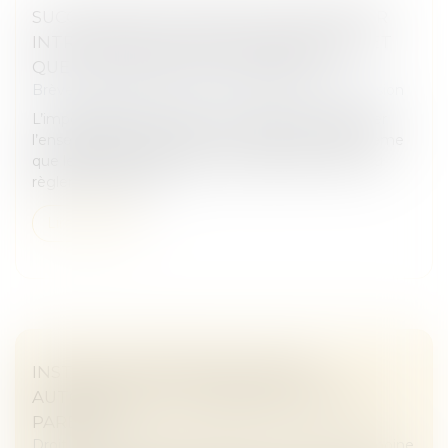
SUCCESSION BLOQUÉE PAR UN HÉRITIER
INTROUVABLE : QUELLES DÉMARCHES ET
QUELLES GARANTIES JURIDIQUES ?
Brèves Juridiques
/
Droit du patrimoine et succession
L’impossibilité de localiser un héritier peut paralyser
l’ensemble des opérations successorales, alors même
que les autres ayants droit souhaitent procéder au
règlement de la su...
Lire la suite
INSTRUCTION EN FAMILLE SANS
AUTORISATION : CONDAMNATION DES
PARENTS
Droit de la famille, des personnes et de leur patrimoine