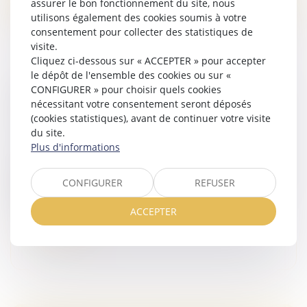
assurer le bon fonctionnement du site, nous
utilisons également des cookies soumis à votre
consentement pour collecter des statistiques de
visite.
Cliquez ci-dessous sur « ACCEPTER » pour accepter
le dépôt de l'ensemble des cookies ou sur «
CONFIGURER » pour choisir quels cookies
INCESTE ET VIOLENCES SEXUELLES FAITES
nécessitant votre consentement seront déposés
AUX ENFANTS PROPOSITIONS CIIVISE
(cookies statistiques), avant de continuer votre visite
Droit de la famille, des personnes et de leur patrimoine
du site.
/
Violences familiales
Plus d'informations
En novembre 2023, la Commission indépendante sur
l'inceste et les violences sexuelles faites aux enfants
CONFIGURER
REFUSER
(Ciivise) formulait 82 préconisations. En juin 2026, la
Ciivise a remis...
ACCEPTER
Lire la suite