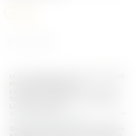
Lire la suite
LE COLLATÉRAL ENGAGÉ DANS UN PACS NE
PEUT PAS BÉNÉFICIER DE
L’EXONÉRATION PRÉVUE PAR L’ART. 796-0-
TER DU CGI : FONDEMENT ET PORTÉE DE
LA JURISPRUDENCE
Droit de la famille, des personnes et de leur patrimoine
/
Couples et régime matrimoniaux
Quelques mois après avoir rendu une décision relative
à ce même régime d’exonération (V. François Fruleux,