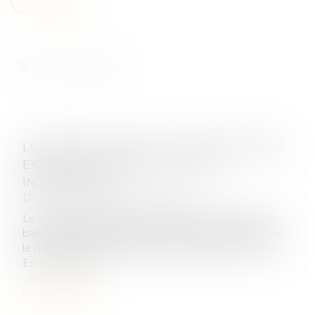
LOGEMENT DÉCENT : DISTINCTION ENTRE
EXÉCUTION FORCÉE ET ACTION
INDEMNITAIRE
Droit immobilier
/
Baux d'habitation
Le locataire d’un logement indécent peut exiger du
bailleur la réalisation des travaux nécessaires tant que
le manquement à l’obligation de délivrance perdure.
En revanche, l’in...
Lire la suite