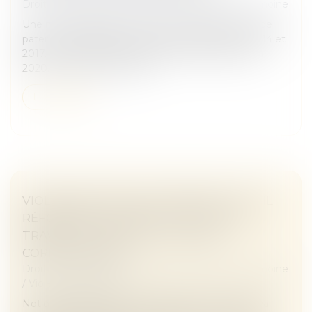
Droit de la famille, des personnes et de leur patrimoine
Une mère assigne un homme en établissement de
paternité à l’égard de ses deux enfants nés en 2014 et
2017. Le père reconnaît finalement les enfants en
2020. En 2021, la mère sai...
Lire la suite
VIOLENCES FAITES AUX FEMMES : FAUT-IL
RÉFORMER L’INCAPACITÉ TOTALE DE
TRAVAIL, OU PLUTÔT L’UTILISER
CORRECTEMENT ?
Droit de la famille, des personnes et de leur patrimoine
/
Violences familiales
Notion juridique précise, l’incapacité totale de travail