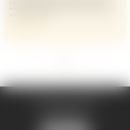
mériterait d’être appliquée différemment, afin de
mieux rendre compte de la durée de vie gâchée des
victimes de violence...
Lire la suite
...
...
<<
<
2
3
4
5
6
7
8
>
>>
Maître Melaaz ALOUACHE
Immeuble Le Jean Mermoz
38 rue de la Station
95130 FRANCONVILLE
Tél :
01 34 15 59 30