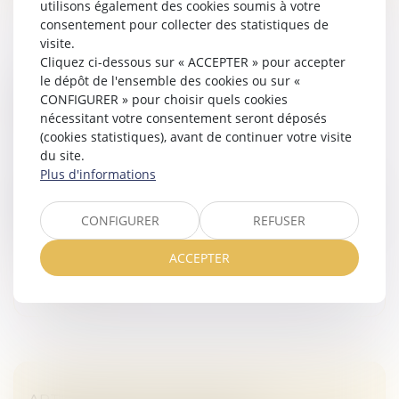
utilisons également des cookies soumis à votre
consentement pour collecter des statistiques de
visite.
Cliquez ci-dessous sur « ACCEPTER » pour accepter
le dépôt de l'ensemble des cookies ou sur «
ASSURANCE DOMMAGES-OUVRAGE : LA
CONFIGURER » pour choisir quels cookies
RESPONSABILITÉ CONTRACTUELLE DE
nécessitant votre consentement seront déposés
DROIT COMMUN ÉCARTÉE
(cookies statistiques), avant de continuer votre visite
Droit immobilier
/
Droit de la construction
du site.
Plus d'informations
En matière d’assurance dommages-ouvrage, les
obligations de l’assureur et les sanctions attachées à
leur méconnaissance sont strictement encadrées par
CONFIGURER
REFUSER
les dispositions d’ordre p...
ACCEPTER
Lire la suite