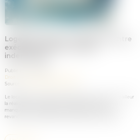
Logement décent : distinction entre
exécution forcée et action
indemnitaire
Publié le :
17/06/2026
Droit immobilier
/
Baux d'habitation
Source :
www.lemag-juridique.com
Le locataire d’un logement indécent peut exiger du bailleur
la réalisation des travaux nécessaires tant que le
manquement à l’obligation de délivrance perdure. En
revanche, l’indemnisation du préjudice subi en raison ...
Lire la suite