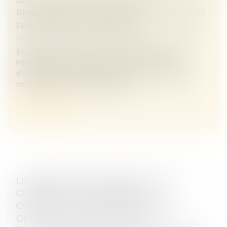
ARTICLE 806 DU CODE CIVIL : LA
RENONCIATION À SUCCESSION N’EXONÈRE
PAS DES FRAIS FUNÉRAIRES
Brèves Juridiques
/
Droit du patrimoine et succession
En droit des successions, la renonciation à une
hérédité est souvent perçue comme un moyen
d’échapper aux dettes du défunt. Si le principe est
celui de l’absence de responsabili...
Lire la suite
LE PARENT AYANT ASSUMÉ SEUL LES
CHARGES PEUT OBTENIR UNE
CONTRIBUTION RÉTROACTIVE SANS
DÉTAILLER CHAQUE DÉPENSE !