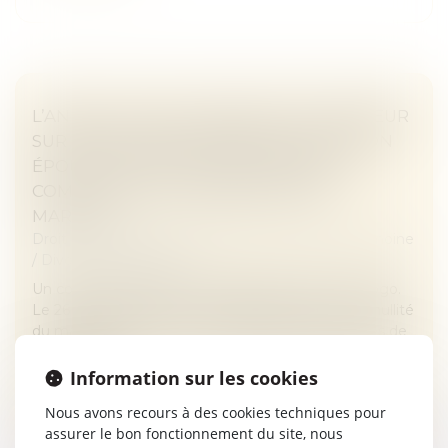
L’ANNULATION DU MARIAGE POUR ERREUR
SUR LES QUALITÉS ESSENTIELLES DE SON
ÉPOUSE SE PRESCRIT EN CINQ ANS À
COMPTER DE LA CÉLÉBRATION DU
MARIAGE
Droit de la famille, des personnes et de leur patrimoine
/
Divorce et séparation
Un couple s’est marié le 23 septembre 2017 au Togo.
Le 26 juin 2023, l’époux a assigné son épouse en nullité
du mariage pour erreur sur les qualités essentielles de
la personne...
Information sur les cookies
Lire la suite
Nous avons recours à des cookies techniques pour
assurer le bon fonctionnement du site, nous