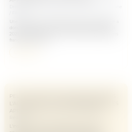
Droit de la famille, des personnes et de leur patrimoine
/
Filiation
Une femme de nationalité américaine et biélorusse a
donné naissance à un enfant en Floride en 2019. En
2021, elle a assigné un homme devant les juridictions
françaises en recher...
Lire la suite
PEUT-ON SORTIR D'UNE INDIVISION SANS
L'ACCORD DE TOUS LES INDIVISAIRES ? LES
APPORTS DE LA LOI DU 7 AVRIL 2026
Rédaction
L'indivision est souvent présentée comme une