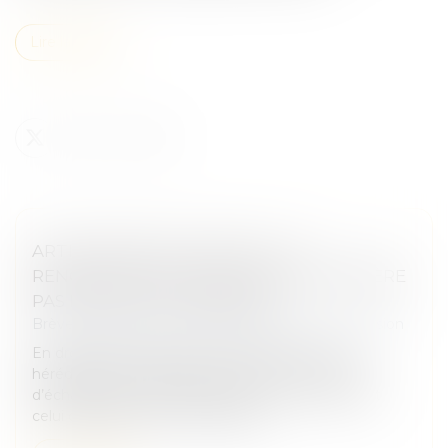
Lire la suite
ARTICLE 806 DU CODE CIVIL : LA
RENONCIATION À SUCCESSION N’EXONÈRE
PAS DES FRAIS FUNÉRAIRES
Brèves Juridiques
/
Droit du patrimoine et succession
En droit des successions, la renonciation à une
hérédité est souvent perçue comme un moyen
d’échapper aux dettes du défunt. Si le principe est
celui de l’absence de responsabili...