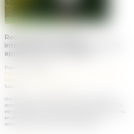
Recherche de paternité
internationale : cassation de l’arrêt
appliquant la loi de Floride
Publié le :
03/06/2026
Droit de la famille, des personnes et de leur patrimoine
/
Filiation
Source :
www.lemag-juridique.com
Une femme de nationalité américaine et biélorusse a
donné naissance à un enfant en Floride en 2019. En 2021,
elle a assigné un homme devant les juridictions françaises
en recherche de paternité. Le litige portait sur la
détermination de la loi applicable à la filiation...