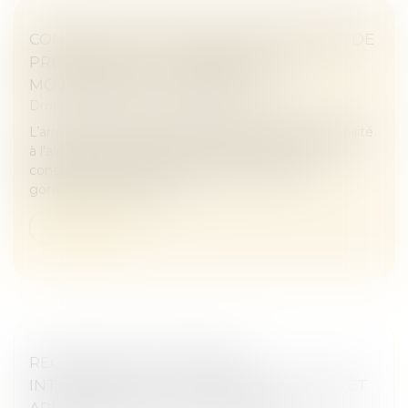
CONSTRUCTION : ÉLIGIBILITÉ AU FONDS DE
PRÉVENTION DU PHÉNOMÈNE DE
MOUVEMENTS DE TERRAIN
Droit immobilier
/
Droit de la construction
L’arrêté du 23 avril 2026 modifie les critères d'éligibilité
à l'aide pour la prévention des désordres dans les
constructions liés au phénomène de retrait-
gonflement des sols ar...
Lire la suite
RECHERCHE DE PATERNITÉ
INTERNATIONALE : CASSATION DE L’ARRÊT
APPLIQUANT LA LOI DE FLORIDE