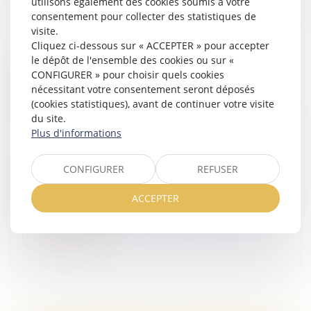
utilisons également des cookies soumis à votre
consentement pour collecter des statistiques de
visite.
Cliquez ci-dessous sur « ACCEPTER » pour accepter
le dépôt de l'ensemble des cookies ou sur «
VIOLENCES FAITES AUX FEMMES : FAUT-IL
CONFIGURER » pour choisir quels cookies
RÉFORMER L’INCAPACITÉ TOTALE DE
nécessitant votre consentement seront déposés
TRAVAIL, OU PLUTÔT L’UTILISER
(cookies statistiques), avant de continuer votre visite
CORRECTEMENT ?
du site.
Droit de la famille, des personnes et de leur patrimoine
Plus d'informations
/
Violences familiales
Notion juridique précise, l’incapacité totale de travail
CONFIGURER
REFUSER
mériterait d’être appliquée différemment, afin de
mieux rendre compte de la durée de vie gâchée des
ACCEPTER
victimes de violence...
Lire la suite