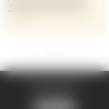
situation provisoire. Pourtant, en pratique, de
nombreuses successions demeurent bloquées
pendant plusieurs années en raison du désa...
Lire la suite
...
...
<<
<
3
4
5
6
7
8
9
>
>>
Maître Melaaz ALOUACHE
Immeuble Le Jean Mermoz
38 rue de la Station
95130 FRANCONVILLE
Tél :
01 34 15 59 30
NOUS LOCALISER