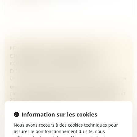
Lire la suite
LE PARENT AYANT ASSUMÉ SEUL LES
CHARGES PEUT OBTENIR UNE
CONTRIBUTION RÉTROACTIVE SANS
DÉTAILLER CHAQUE DÉPENSE !
Droit de la famille, des personnes et de leur patrimoine
Une mère assigne un homme en établissement de
paternité à l’égard de ses deux enfants nés en 2014 et
2017. Le père reconnaît finalement les enfants en
2020. En 2021, la mère sai...
Information sur les cookies
Lire la suite
Nous avons recours à des cookies techniques pour
assurer le bon fonctionnement du site, nous