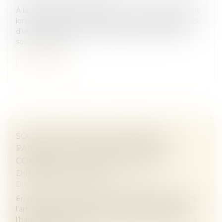
À la suite d’un décès, l’indivision successorale survient
lorsque plusieurs héritiers deviennent copropriétaires
d’un même bien, sans que leurs parts respectives
soient matériel...
Lire la suite
SOUS-TRAITANCE ET GARANTIE DE
PAIEMENT : LA COUR DE CASSATION
CONFIRME LA RESPONSABILITÉ DU
DIRIGEANT DE DROIT
Droit immobilier
/
Droit de la construction
En matière de construction de maisons individuelles,
l’article L 241-9 du Code de la construction et de
l’habitation impose au constructeur de justifier d’une