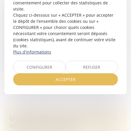
consentement pour collecter des statistiques de
visite.
DONS ENTRE PARTICULIERS : UNE
Cliquez ci-dessous sur « ACCEPTER » pour accepter
le dépôt de l'ensemble des cookies ou sur «
TÉLÉDÉCLARATION IMPÉRATIVE AU 1ER
CONFIGURER » pour choisir quels cookies
JANVIER 2026
nécessitant votre consentement seront déposés
Rédaction
(cookies statistiques), avant de continuer votre visite
À compter du 1er janvier 2026, la déclaration des dons
du site.
entre particuliers bascule intégralement dans
Plus d'informations
l’environnement numérique. Les formulaires papier
déposés auprès du centre d...
CONFIGURER
REFUSER
Lire la suite
ACCEPTER
QUE FAIRE QUAND L'EX-ÉPOUX REFUSE LA
VENTE DU BIEN COMMUN ?