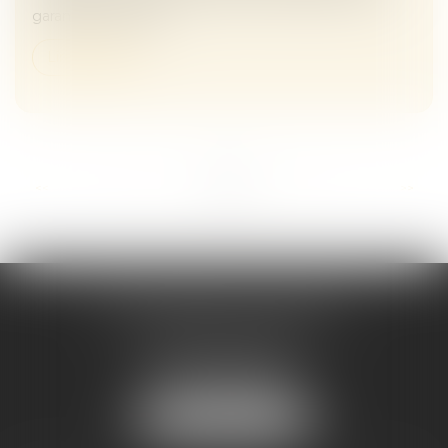
garantie de paieme...
Lire la suite
...
<<
<
8
9
10
11
12
13
14
>
>>
Maître Melaaz ALOUACHE
Immeuble Le Jean Mermoz
38 rue de la Station
95130 FRANCONVILLE
Tél :
01 34 15 59 30
NOUS LOCALISER