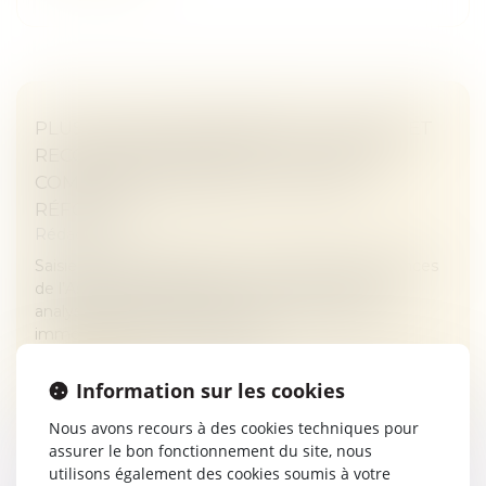
PLUS-VALUES IMMOBILIÈRES : ANALYSE ET
RECOMMANDATIONS DE LA COUR DES
COMPTES EN PERSPECTIVE D’UNE
RÉFORME
Rédaction
Saisie d’une demande de la commission des finances
de l’Assemblée nationale, la Cour des comptes a
analysé la taxation des plus-values de cessions
immobilières et formulé divers...
Lire la suite
Information sur les cookies
Nous avons recours à des cookies techniques pour
assurer le bon fonctionnement du site, nous
utilisons également des cookies soumis à votre