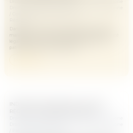
Droit de la famille, des personnes et de leur patrimoine
Droit de la famille, des personnes et de leur patrimoine
/
Couples et régime matrimoniaux
Rédaction
Dans le cas où vous seriez mariés sans contrat de
mariage, vous relevez du régime de la communauté
légale dite de la communauté d’acquêts. Votre
patrimoine est alors composé de...
Lire la suite
INDIVISION SUCCESSORALE : QUELLES
RÈGLES ET COMMENT EN SORTIR ?
Droit de la famille, des personnes et de leur patrimoine
Droit de la famille, des personnes et de leur patrimoine
/
Patrimoine et succession