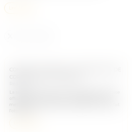
Lire la suite
COMMENT SE DÉROULE LA SÉPARATION DE
CORPS EN DROIT FRANÇAIS ?
Rédaction
La séparation de corps est une procédure qui autorise
officiellement des époux à vivre séparément sans
mettre fin au lien conjugal. La séparation de corps fait
l’objet d’un e...
Lire la suite