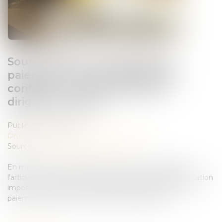
Sous-traitance et garantie de
paiement : la Cour de cassation
confirme la responsabilité du
dirigeant de droit
Publié le :
26/09/2025
Droit immobilier
/
Droit de la construction
Source :
www.lemag-juridique.com
En matière de construction de maisons individuelles,
l’article L 241-9 du Code de la construction et de l’habitation
impose au constructeur de justifier d’une garantie de
paiement dans tout contrat de sous-traitance...