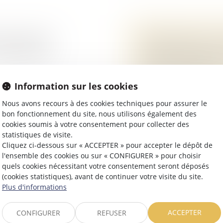
UN ACTE DE
INFORMATION ET 
TRAÎNER SA
VIOLENCES SEXUE
LEUR AGRESSEUR 
Droit de la famille, 
Information sur les cookies
Violences familiales
1 mai 2026, est
Nous avons recours à des cookies techniques pour assurer le
isitive ne peut être
La proposition de loi 
bon fonctionnement du site, nous utilisons également des
e valeu...
effective des victimes
cookies soumis à votre consentement pour collecter des
de leur agresseur a é
statistiques de visite.
Cliquez ci-dessous sur « ACCEPTER » pour accepter le dépôt de
Lire la suite
l'ensemble des cookies ou sur « CONFIGURER » pour choisir
quels cookies nécessitant votre consentement seront déposés
(cookies statistiques), avant de continuer votre visite du site.
Plus d'informations
ACCEPTER
CONFIGURER
REFUSER