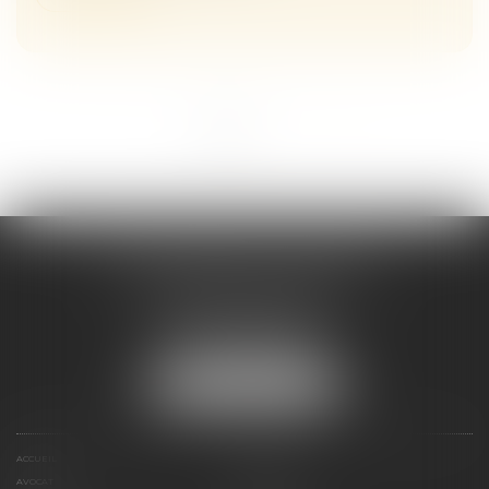
<<
<
1
2
>
>>
Maître Melaaz ALOUACHE
Immeuble Le Jean Mermoz
38 rue de la Station
95130 FRANCONVILLE
Tél :
01 34 15 59 30
NOUS LOCALISER
ACCUEIL
CABINET
AVOCAT
EXPERTISES