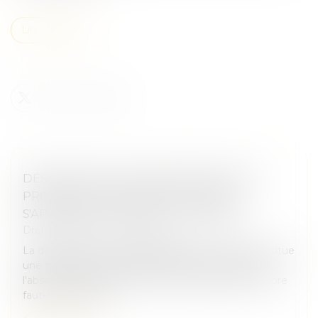
Lire la suite
DÉSIGNATION D'UN ADMINISTRATEUR
PROVISOIRE L'ABSENCE DE SYNDIC
S'APPRÉCIE AU JOUR DU JUGEMENT
Droit immobilier
/
Copropriété
La désignation d'un administrateur provisoire constitue
une mesure exceptionnelle destinée à remédier à
l'absence de syndic au sein d'une copropriété. Encore
faut-il que cette s...