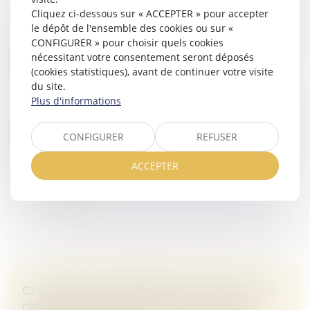
Cliquez ci-dessous sur « ACCEPTER » pour accepter
L’AG DE COPROPRIÉTÉ CONVOQUÉE PAR UN
le dépôt de l'ensemble des cookies ou sur «
CONFIGURER » pour choisir quels cookies
SYNDIC DONT LE MANDAT A ÉTÉ
nécessitant votre consentement seront déposés
RÉTROACTIVEMENT ANNULÉ EST
(cookies statistiques), avant de continuer votre visite
ANNULABLE
du site.
Droit immobilier
/
Copropriété
Plus d'informations
L’assemblée générale convoquée par un syndic dont le
mandat a été rétroactivement annulé est annulable, à
CONFIGURER
REFUSER
la demande d’un copropriétaire, sans que celui-ci soit
tenu de justifie...
ACCEPTER
Lire la suite
CHARGES DE COPROPRIÉTÉ : UNE MISE EN
DEMEURE IMPRÉCISE NE PERMET PAS