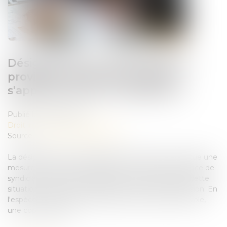
Désignation d'un administrateur
provisoire l'absence de syndic
s'apprécie au jour du jugement
Publié le :
29/07/2026
Droit immobilier
/
Copropriété
Source :
www.lemag-juridique.com
La désignation d'un administrateur provisoire constitue une
mesure exceptionnelle destinée à remédier à l'absence de
syndic au sein d'une copropriété. Encore faut-il que cette
situation existe toujours lorsque le juge rend sa décision. En
l'espèce, à la suite de la démission d'un syndic bénévole,
une copropriétaire ...