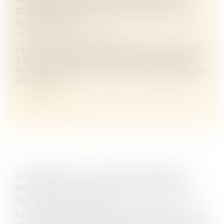
D'OBTENIR L'EXIGIBILITÉ ANTICIPÉE DES
SOMMES DUES
Droit immobilier
/
Copropriété
La procédure accélérée au fond prévue par l'article 19-
2 de la loi du 10 juillet 1965 est strictement encadrée.
Pour en bénéficier, le syndicat des copropriétaires doit
notammen...
Lire la suite
COPROPRIÉTÉ : UNE MISE EN DEMEURE
IMPRÉCISE BLOQUE LE RECOUVREMENT
Droit immobilier
/
Copropriété
Le syndicat des copropriétaires qui souhaite bénéficier