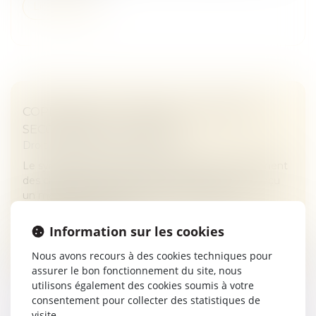
Lire la suite
COPROPRIÉTÉ : MANDAT DU SYNDICAT
SECONDAIRE ET CHARGES
Droit immobilier
/
Copropriété
Le syndicat secondaire ne peut agir en recouvrement
des charges dues au syndicat principal que s'il a reçu
un mandat exprès de ce dernier. À défaut, son
administrateur provisoir...
Information sur les cookies
Lire la suite
Nous avons recours à des cookies techniques pour
assurer le bon fonctionnement du site, nous
utilisons également des cookies soumis à votre
consentement pour collecter des statistiques de
visite.