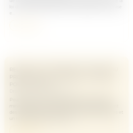
de la procédure accélérée prévue par l'article 19-2 de la
loi du 10 juillet 1965 doit veiller à la rédaction de la mise
e...
Lire la suite
RELANCE DE L’IMMOBILIER : UN NOUVEAU
PROJET DE LOI « LOGEMENT » ATTENDU
POUR L’ÉTÉ 2026
Droit immobilier
/
Copropriété
Pour relancer le marché du logement, le Premier
ministre a annoncé notamment un assouplissement
des conditions de location des passoires thermiques et
un renforcement du nouveau...
Lire la suite