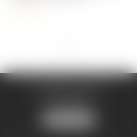
Lire la suite
<<
<
1
>
>>
Maître Melaaz ALOUACHE
Immeuble Le Jean Mermoz
38 rue de la Station
95130 FRANCONVILLE
Tél :
01 34 15 59 30
NOUS LOCALISER