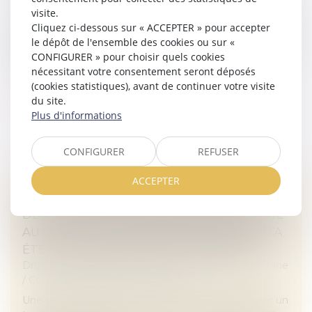
/
Couples et régime matrimoniaux
visite.
Quelques mois après avoir rendu une décision relative
Cliquez ci-dessous sur « ACCEPTER » pour accepter
à ce même régime d’exonération (V. François Fruleux,
le dépôt de l'ensemble des cookies ou sur «
Exonération totale de droits de succession entre frères
CONFIGURER » pour choisir quels cookies
et sœurs (CGI,...
nécessitant votre consentement seront déposés
(cookies statistiques), avant de continuer votre visite
Lire la suite
du site.
Plus d'informations
CONFIGURER
REFUSER
ACCEPTER
LA CPAM NE PEUT REFUSER LE CAPITAL
DÉCÈS AU PARTENAIRE DE PACS À CHARGE
AU SEUL MOTIF QU’AUCUNE DEMANDE N’A
ÉTÉ FAITE DANS LE DÉLAI D’UN MOIS
Droit de la famille, des personnes et de leur patrimoine
/
Couples et régime matrimoniaux
Une femme liée par un pacte civil de solidarité avec un