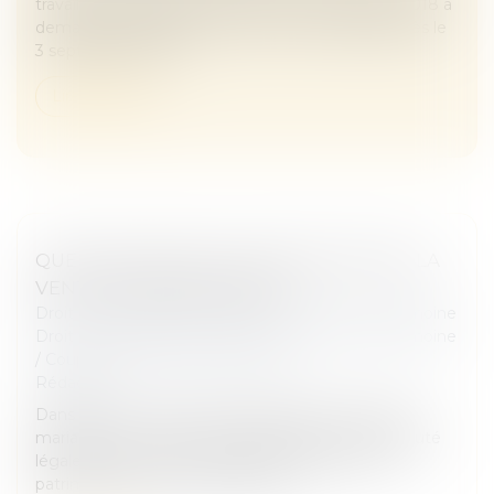
travailleur indépendant décédé le 8 septembre 2018 a
demandé à la CPAM le versement du capital décès le
3 septembre 2020....
Lire la suite
QUE FAIRE QUAND L'EX-ÉPOUX REFUSE LA
VENTE DU BIEN COMMUN ?
Droit de la famille, des personnes et de leur patrimoine
Droit de la famille, des personnes et de leur patrimoine
/
Couples et régime matrimoniaux
Rédaction
Dans le cas où vous seriez mariés sans contrat de
mariage, vous relevez du régime de la communauté
légale dite de la communauté d’acquêts. Votre
patrimoine est alors composé de...