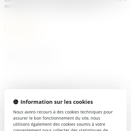
domicile commun » et « résidence commune »...
Lire la suite
LE COLLATÉRAL ENGAGÉ DANS UN PACS NE
PEUT PAS BÉNÉFICIER DE
Information sur les cookies
L’EXONÉRATION PRÉVUE PAR L’ART. 796-0-
TER DU CGI : FONDEMENT ET PORTÉE DE
Nous avons recours à des cookies techniques pour
assurer le bon fonctionnement du site, nous
LA JURISPRUDENCE
utilisons également des cookies soumis à votre
Droit de la famille, des personnes et de leur patrimoine
consentement pour collecter des statistiques de