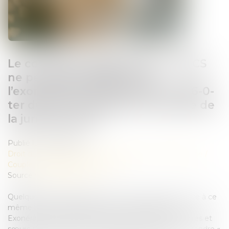
Le collatéral engagé dans un PACS
ne peut pas bénéficier de
l’exonération prévue par l’art. 796-0-
ter du CGI : fondement et portée de
la jurisprudence
Publié le :
29/06/2026
Droit de la famille, des personnes et de leur patrimoine
/
Couples et régime matrimoniaux
Source :
www.aurep.com
Quelques mois après avoir rendu une décision relative à ce
même régime d’exonération (V. François Fruleux,
Exonération totale de droits de succession entre frères et
sœurs (CGI, art. 796-0 ter) : attention de ne pas confondre «