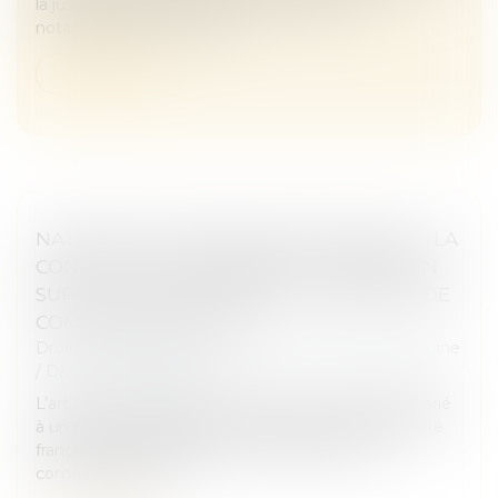
la justice civile vers une médiation payante,
notamment dans le cas d...
Lire la suite
NATIONALITÉ FRANÇAISE PAR MARIAGE : LA
CONCEPTION D’UN ENFANT HORS UNION
SUFFIT À CARACTÉRISER LA CESSATION DE
COMMUNAUTÉ DE VIE
Droit de la famille, des personnes et de leur patrimoine
/
Divorce et séparation
L’article 21-2 du Code civil prévoit que l’étranger marié
à un ressortissant français peut acquérir la nationalité
française par déclaration, sous réserve que la
communauté de v...