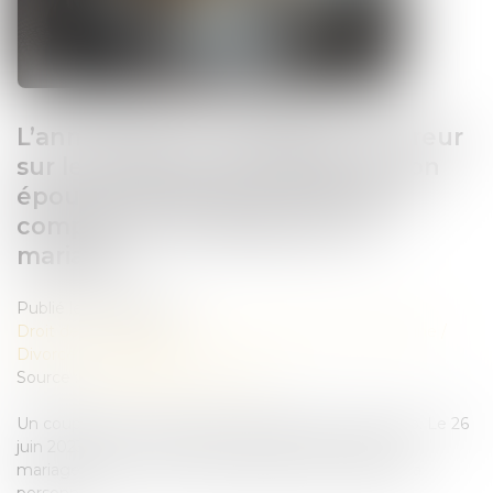
L’annulation du mariage pour erreur
sur les qualités essentielles de son
épouse se prescrit en cinq ans à
compter de la célébration du
mariage
Publié le :
16/06/2026
Droit de la famille, des personnes et de leur patrimoine
/
Divorce et séparation
Source :
www.lemag-juridique.com
Un couple s’est marié le 23 septembre 2017 au Togo. Le 26
juin 2023, l’époux a assigné son épouse en nullité du
mariage pour erreur sur les qualités essentielles de la
personne...