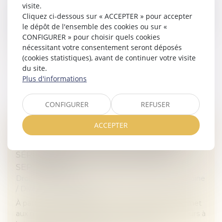
Un couple s’est marié le 23 septembre 2017 au Togo.
visite.
Le 26 juin 2023, l’époux a assigné son épouse en nullité
Cliquez ci-dessous sur « ACCEPTER » pour accepter
du mariage pour erreur sur les qualités essentielles de
le dépôt de l'ensemble des cookies ou sur «
la personne...
CONFIGURER » pour choisir quels cookies
nécessitant votre consentement seront déposés
Lire la suite
(cookies statistiques), avant de continuer votre visite
du site.
Plus d'informations
CONFIGURER
REFUSER
ACCEPTER
DIVORCE : QUELLE EST CETTE NOUVELLE
PROCÉDURE QUI RISQUE D’ALOURDIR
SÉRIEUSEMENT LA FACTURE DÉBUT
SEPTEMBRE ?
Droit de la famille, des personnes et de leur patrimoine
/
Divorce et séparation
À partir du 1er septembre, un nouveau décret permet
aux magistrats de diriger les personnes ayant recours à