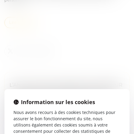
Lire la suite
L’ANNULATION DU MARIAGE POUR ERREUR
SUR LES QUALITÉS ESSENTIELLES DE SON
ÉPOUSE SE PRESCRIT EN CINQ ANS À
Information sur les cookies
COMPTER DE LA CÉLÉBRATION DU
Nous avons recours à des cookies techniques pour
MARIAGE
assurer le bon fonctionnement du site, nous
Droit de la famille, des personnes et de leur patrimoine
utilisons également des cookies soumis à votre
/
Divorce et séparation
consentement pour collecter des statistiques de