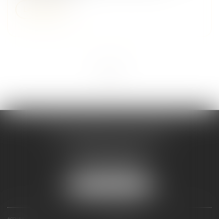
Lire la suite
<<
<
1
>
>>
Maître Melaaz ALOUACHE
Immeuble Le Jean Mermoz
38 rue de la Station
95130 FRANCONVILLE
Tél :
01 34 15 59 30
NOUS LOCALISER
ACCUEIL
CABINET