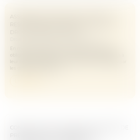
ASSURANCE DOMMAGES-OUVRAGE : LA
RESPONSABILITÉ CONTRACTUELLE DE
DROIT COMMUN ÉCARTÉE
Droit immobilier
/
Droit de la construction
En matière d’assurance dommages-ouvrage, les
obligations de l’assureur et les sanctions attachées à
leur méconnaissance sont strictement encadrées par
les dispositions d’ordre p...
Lire la suite
CONSTRUCTION : ÉLIGIBILITÉ AU FONDS DE
PRÉVENTION DU PHÉNOMÈNE DE