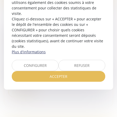
utilisons également des cookies soumis à votre
consentement pour collecter des statistiques de
visite.
Cliquez ci-dessous sur « ACCEPTER » pour accepter
le dépôt de l'ensemble des cookies ou sur «
CONFIGURER » pour choisir quels cookies
RÉSILIATION D’UN MARCHÉ À FORFAIT ET
nécessitant votre consentement seront déposés
MANQUEMENTS GRAVES DE
(cookies statistiques), avant de continuer votre visite
L’ENTREPRENEUR À SES OBLIGATIONS
du site.
CONTRACTUELLES
Plus d'informations
Droit immobilier
/
Droit de la construction
Un maître de l’ouvrage a confié à un entrepreneur la
CONFIGURER
REFUSER
réalisation d’un lot de plomberie dans le cadre de la
construction d’un nouveau magasin. Après la résiliation
ACCEPTER
du marché de t...
Lire la suite