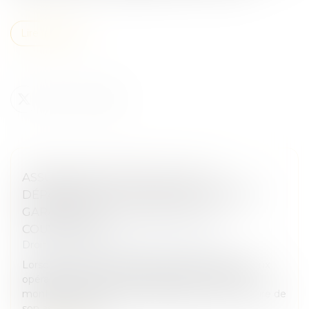
Lire la suite
ASSURANCE CONSTRUCTION : LE
DÉPASSEMENT DU MONTANT MAXIMAL
GARANTI PEUT EXCLURE TOUTE
COUVERTURE
Droit immobilier
/
Droit de la construction
Lorsqu'un contrat d'assurance limite sa garantie aux
opérations dont le coût n'excède pas un certain
montant, l'assuré ne peut prétendre à la couverture de
son assureur s'il int...