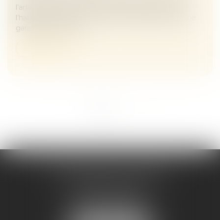
l’article L 241-9 du Code de la construction et de
l’habitation impose au constructeur de justifier d’une
garantie de paieme...
Lire la suite
<<
<
1
2
>
>>
Maître Melaaz ALOUACHE
Immeuble Le Jean Mermoz
38 rue de la Station
95130 FRANCONVILLE
Tél :
01 34 15 59 30