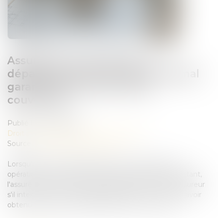
Assurance construction : le
dépassement du montant maximal
garanti peut exclure toute
couverture
Publié le :
07/08/2026
Droit immobilier
/
Droit de la construction
Source :
www.lemag-juridique.com
Lorsqu'un contrat d'assurance limite sa garantie aux
opérations dont le coût n'excède pas un certain montant,
l'assuré ne peut prétendre à la couverture de son assureur
s'il intervient sur un chantier dépassant ce seuil sans avoir
obtenu l'extension de garantie prévue au contrat...