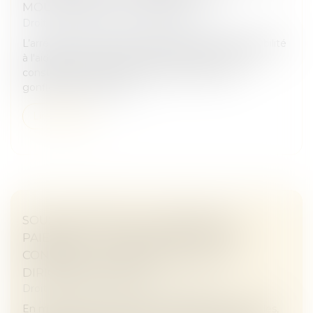
MOUVEMENTS DE TERRAIN
Droit immobilier
/
Droit de la construction
L’arrêté du 23 avril 2026 modifie les critères d'éligibilité
à l'aide pour la prévention des désordres dans les
constructions liés au phénomène de retrait-
gonflement des sols ar...
Lire la suite
SOUS-TRAITANCE ET GARANTIE DE
PAIEMENT : LA COUR DE CASSATION
CONFIRME LA RESPONSABILITÉ DU
DIRIGEANT DE DROIT
Droit immobilier
/
Droit de la construction
En matière de construction de maisons individuelles,