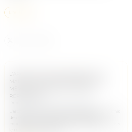
Lire la suite
L’ARCHITECTE SOUS-TRAITANT ET LE
MAÎTRE D’ŒUVRE RESPONSABLES DU
MÊME DOMMAGE SONT TENUS À
RÉPARATION
Droit immobilier
/
Droit de la construction
L’architecte sous-traitant chargé du dossier de permis
de construire qui commet une faute dans la
conception du projet engage sa responsabilité envers
le maître de l’ouvrage, mê...