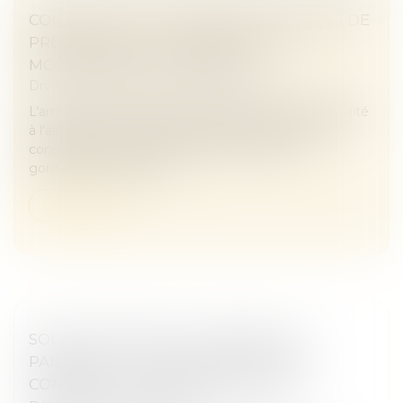
CONSTRUCTION : ÉLIGIBILITÉ AU FONDS DE
PRÉVENTION DU PHÉNOMÈNE DE
MOUVEMENTS DE TERRAIN
Droit immobilier
/
Droit de la construction
L’arrêté du 23 avril 2026 modifie les critères d'éligibilité
à l'aide pour la prévention des désordres dans les
constructions liés au phénomène de retrait-
gonflement des sols ar...
Lire la suite
SOUS-TRAITANCE ET GARANTIE DE
PAIEMENT : LA COUR DE CASSATION
CONFIRME LA RESPONSABILITÉ DU