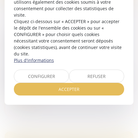
utilisons également des cookies soumis à votre
consentement pour collecter des statistiques de
visite.
Cliquez ci-dessous sur « ACCEPTER » pour accepter
le dépôt de l'ensemble des cookies ou sur «
CONFIGURER » pour choisir quels cookies
ASSURANCE DOMMAGES-OUVRAGE : LA
nécessitant votre consentement seront déposés
RESPONSABILITÉ CONTRACTUELLE DE
(cookies statistiques), avant de continuer votre visite
DROIT COMMUN ÉCARTÉE
du site.
Droit immobilier
/
Droit de la construction
Plus d'informations
En matière d’assurance dommages-ouvrage, les
obligations de l’assureur et les sanctions attachées à
CONFIGURER
REFUSER
leur méconnaissance sont strictement encadrées par
les dispositions d’ordre p...
ACCEPTER
Lire la suite