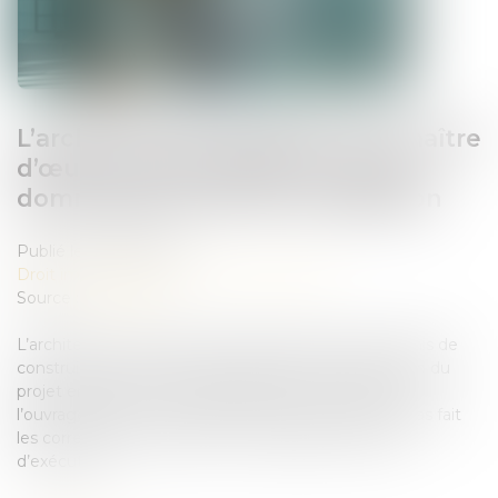
L’architecte sous-traitant et le maître
d’œuvre responsables du même
dommage sont tenus à réparation
Publié le :
24/07/2026
Droit immobilier
/
Droit de la construction
Source :
www.efl.fr
L’architecte sous-traitant chargé du dossier de permis de
construire qui commet une faute dans la conception du
projet engage sa responsabilité envers le maître de
l’ouvrage, même si le maître d’œuvre principal n’a pas fait
les corrections nécessaires en établissant les plans
d’exécution...