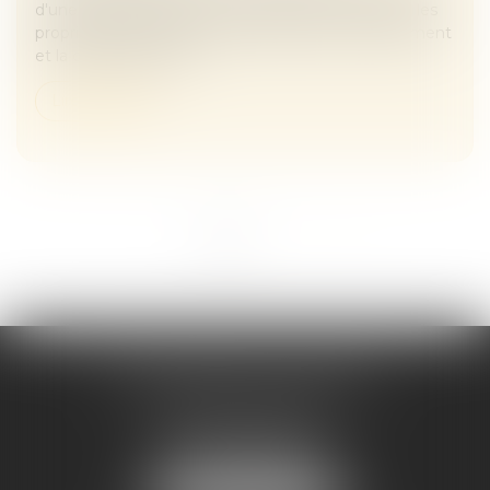
d'une expérimentation pour aider financièrement les
propriétaires d'habitations affectées par le gonflement
et la contraction des...
Lire la suite
<<
<
1
2
>
>>
Maître Melaaz ALOUACHE
Immeuble Le Jean Mermoz
38 rue de la Station
95130 FRANCONVILLE
Tél :
01 34 15 59 30