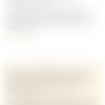
DIRIGEANT DE DROIT
Droit immobilier
/
Droit de la construction
En matière de construction de maisons individuelles,
l’article L 241-9 du Code de la construction et de
l’habitation impose au constructeur de justifier d’une
garantie de paieme...
Lire la suite
RETRAIT-GONFLEMENT DES SOLS : UNE
AIDE POUR LES PROPRIÉTAIRES VICTIMES
DE FISSURES EXPÉRIMENTÉE DANS 11
DÉPARTEMENTS
Droit immobilier
/
Droit de la construction
Le gouvernement a annoncé dimanche le lancement