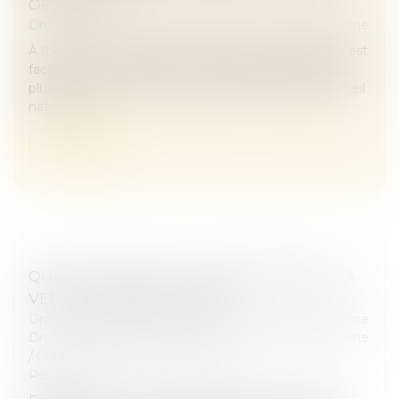
ORIGINES ?
Droit de la famille, des personnes et de leur patrimoine
À l'heure où la recherche des origines de naissance est
facilitée par les réseaux sociaux et par la pratique de
plus en plus répandue des tests génétiques, le Conseil
national d...
Lire la suite
QUE FAIRE QUAND L'EX-ÉPOUX REFUSE LA
VENTE DU BIEN COMMUN ?
Droit de la famille, des personnes et de leur patrimoine
Droit de la famille, des personnes et de leur patrimoine
/
Couples et régime matrimoniaux
Rédaction