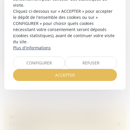
visite.
LE PARENT AYANT ASSUMÉ SEUL LES
Cliquez ci-dessous sur « ACCEPTER » pour accepter
CHARGES PEUT OBTENIR UNE
le dépôt de l'ensemble des cookies ou sur «
CONTRIBUTION RÉTROACTIVE SANS
CONFIGURER » pour choisir quels cookies
DÉTAILLER CHAQUE DÉPENSE !
nécessitant votre consentement seront déposés
Droit de la famille, des personnes et de leur patrimoine
(cookies statistiques), avant de continuer votre visite
du site.
Une mère assigne un homme en établissement de
Plus d'informations
paternité à l’égard de ses deux enfants nés en 2014 et
2017. Le père reconnaît finalement les enfants en
2020. En 2021, la mère sai...
CONFIGURER
REFUSER
Lire la suite
ACCEPTER
ACCOUCHEMENT SOUS X : COMMENT
CONCILIER DROIT AU SECRET ET ACCÈS AUX