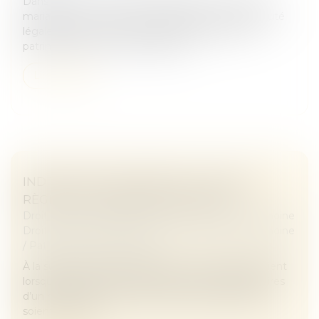
Dans le cas où vous seriez mariés sans contrat de
mariage, vous relevez du régime de la communauté
légale dite de la communauté d’acquêts. Votre
patrimoine est alors composé de...
Lire la suite
INDIVISION SUCCESSORALE : QUELLES
RÈGLES ET COMMENT EN SORTIR ?
Droit de la famille, des personnes et de leur patrimoine
Droit de la famille, des personnes et de leur patrimoine
/
Patrimoine et succession
À la suite d’un décès, l’indivision successorale survient
lorsque plusieurs héritiers deviennent copropriétaires
d’un même bien, sans que leurs parts respectives
soient matériel...