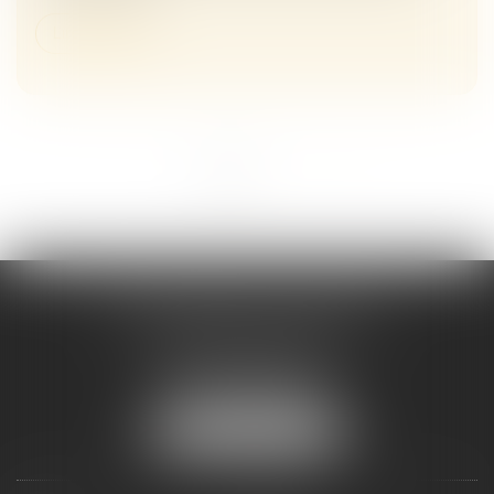
Lire la suite
<<
<
1
2
>
>>
Maître Melaaz ALOUACHE
Immeuble Le Jean Mermoz
38 rue de la Station
95130 FRANCONVILLE
Tél :
01 34 15 59 30
NOUS LOCALISER