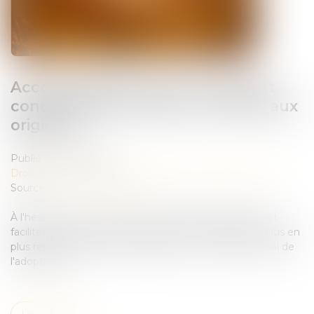
Accouchement sous X : comment
concilier droit au secret et accès aux
origines ?
Publié le :
18/05/2026
Droit de la famille, des personnes et de leur patrimoine
Source :
www.vie-publique.fr
À l'heure où la recherche des origines de naissance est
facilitée par les réseaux sociaux et par la pratique de plus en
plus répandue des tests génétiques, le Conseil national de
l'adoption et ...
Lire la suite