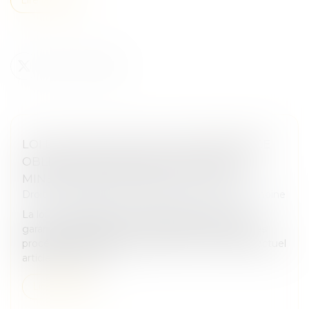
LOI DU 13 JUILLET 2026 : UNE ASSISTANCE
OBLIGATOIRE PAR AVOCAT POUR LES
MINEURS EN ASSISTANCE ÉDUCATIVE
Droit de la famille, des personnes et de leur patrimoine
La loi n° 2026-630 du 13 juillet 2026 renforce les
garanties accordées aux mineurs dans le cadre des
procédures d'assistance éducative. Elle modifie l'actuel
article 375-1 du Co...
Lire la suite