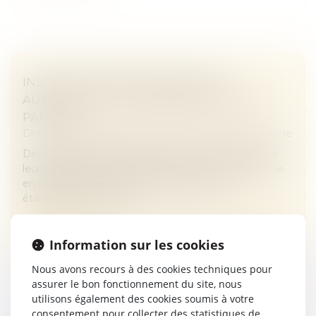
INSTRUCTION EN FAMILLE SANS
AUTORISATION : CONDAMNATION DES
PARENTS
Droit de la famille, des personnes et de leur patrimoine
Deux parents pratiquent l’instruction en famille pour
leurs enfants. Le 10 mars 2023, ils reçoivent une mise
en demeure d’inscrire leurs enfants dans un
établissement scolaire....
Lire la suite
Information sur les cookies
Nous avons recours à des cookies techniques pour
assurer le bon fonctionnement du site, nous
utilisons également des cookies soumis à votre
consentement pour collecter des statistiques de