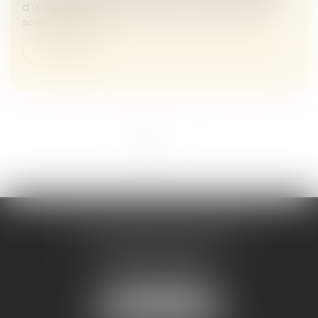
d’un même bien, sans que leurs parts respectives
soient matériel...
Lire la suite
<<
<
1
2
>
>>
Maître Melaaz ALOUACHE
Immeuble Le Jean Mermoz
38 rue de la Station
95130 FRANCONVILLE
Tél :
01 34 15 59 30
NOUS LOCALISER