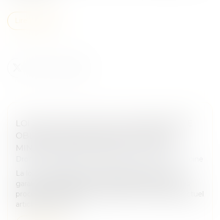
Lire la suite
LOI DU 13 JUILLET 2026 : UNE ASSISTANCE
OBLIGATOIRE PAR AVOCAT POUR LES
MINEURS EN ASSISTANCE ÉDUCATIVE
Droit de la famille, des personnes et de leur patrimoine
La loi n° 2026-630 du 13 juillet 2026 renforce les
garanties accordées aux mineurs dans le cadre des
procédures d'assistance éducative. Elle modifie l'actuel
article 375-1 du Co...