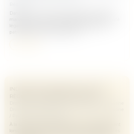
Rédaction
Dans le cas où vous seriez mariés sans contrat de
mariage, vous relevez du régime de la communauté
légale dite de la communauté d’acquêts. Votre
patrimoine est alors composé de...
Lire la suite
INDIVISION SUCCESSORALE : QUELLES
RÈGLES ET COMMENT EN SORTIR ?
Droit de la famille, des personnes et de leur patrimoine
Droit de la famille, des personnes et de leur patrimoine
/
Patrimoine et succession
À la suite d’un décès, l’indivision successorale survient
lorsque plusieurs héritiers deviennent copropriétaires