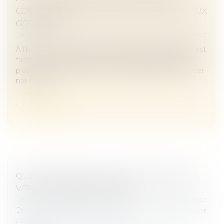
CONCILIER DROIT AU SECRET ET ACCÈS AUX
ORIGINES ?
Droit de la famille, des personnes et de leur patrimoine
À l'heure où la recherche des origines de naissance est
facilitée par les réseaux sociaux et par la pratique de
plus en plus répandue des tests génétiques, le Conseil
national d...
Lire la suite
QUE FAIRE QUAND L'EX-ÉPOUX REFUSE LA
VENTE DU BIEN COMMUN ?
Droit de la famille, des personnes et de leur patrimoine
Droit de la famille, des personnes et de leur patrimoine
/
Couples et régime matrimoniaux