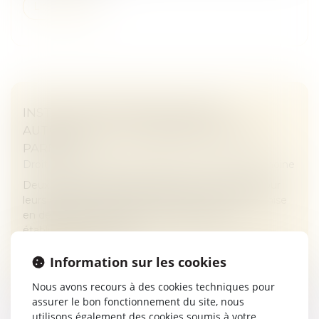
Lire la suite
INSTRUCTION EN FAMILLE SANS
AUTORISATION : CONDAMNATION DES
PARENTS
Droit de la famille, des personnes et de leur patrimoine
Deux parents pratiquent l’instruction en famille pour
leurs enfants. Le 10 mars 2023, ils reçoivent une mise
en demeure d’inscrire leurs enfants dans un
établissement scolaire....
Lire la suite
Information sur les cookies
Nous avons recours à des cookies techniques pour
assurer le bon fonctionnement du site, nous
utilisons également des cookies soumis à votre