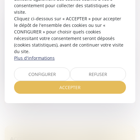
consentement pour collecter des statistiques de
visite.
Cliquez ci-dessous sur « ACCEPTER » pour accepter
LE PARENT AYANT ASSUMÉ SEUL LES
le dépôt de l'ensemble des cookies ou sur «
CHARGES PEUT OBTENIR UNE
CONFIGURER » pour choisir quels cookies
CONTRIBUTION RÉTROACTIVE SANS
nécessitant votre consentement seront déposés
DÉTAILLER CHAQUE DÉPENSE !
(cookies statistiques), avant de continuer votre visite
Droit de la famille, des personnes et de leur patrimoine
du site.
Plus d'informations
Une mère assigne un homme en établissement de
paternité à l’égard de ses deux enfants nés en 2014 et
2017. Le père reconnaît finalement les enfants en
CONFIGURER
REFUSER
2020. En 2021, la mère sai...
ACCEPTER
Lire la suite
ACCOUCHEMENT SOUS X : COMMENT