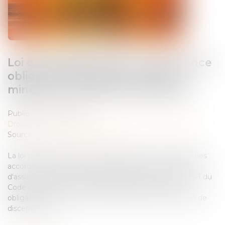
Loi du 13 juillet 2026 : une assistance
obligatoire par avocat pour les
mineurs en assistance éducative
Publié le :
28/07/2026
Droit de la famille, des personnes et de leur patrimoine
Source :
www.lemag-juridique.com
La loi n° 2026-630 du 13 juillet 2026 renforce les garanties
accordées aux mineurs dans le cadre des procédures
d'assistance éducative. Elle modifie l'actuel article 375-1 du
Code civil afin de rendre l'assistance par un avocat
obligatoire pour tout mineur concerné, sans condition de
discernement....