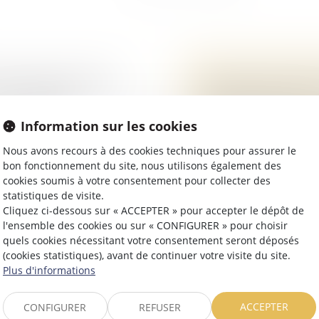
ANCE OBLIGATOIRE
INSTRUCTION EN 
ASSISTANCE
CONDAMNATION 
Droit de la famille, 
Information sur les cookies
 patrimoine
Deux parents pratique
Nous avons recours à des cookies techniques pour assurer le
enfants. Le 10 mars 
 les garanties
bon fonctionnement du site, nous utilisons également des
d’inscrire leurs enfan
rocédures
cookies soumis à votre consentement pour collecter des
rticle 375-1 du Co...
statistiques de visite.
Cliquez ci-dessous sur « ACCEPTER » pour accepter le dépôt de
l'ensemble des cookies ou sur « CONFIGURER » pour choisir
Lire la suite
quels cookies nécessitant votre consentement seront déposés
(cookies statistiques), avant de continuer votre visite du site.
Plus d'informations
ACCEPTER
CONFIGURER
REFUSER