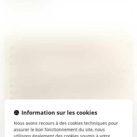
Lire la suite
INSTRUCTION EN FAMILLE SANS
AUTORISATION : CONDAMNATION DES
PARENTS
Droit de la famille, des personnes et de leur patrimoine
Deux parents pratiquent l’instruction en famille pour
leurs enfants. Le 10 mars 2023, ils reçoivent une mise
en demeure d’inscrire leurs enfants dans un
établissement scolaire....
Lire la suite
Information sur les cookies
Nous avons recours à des cookies techniques pour
assurer le bon fonctionnement du site, nous
utilisons également des cookies soumis à votre