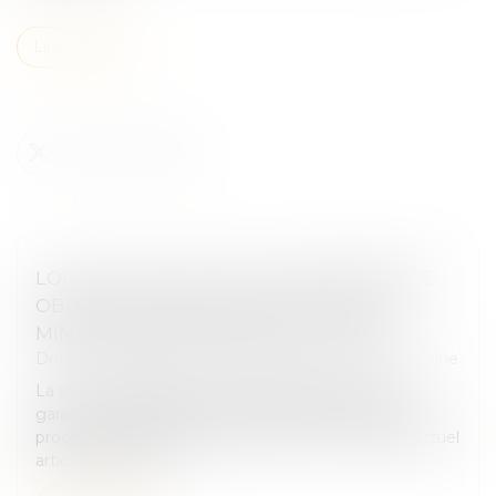
Lire la suite
LOI DU 13 JUILLET 2026 : UNE ASSISTANCE
OBLIGATOIRE PAR AVOCAT POUR LES
MINEURS EN ASSISTANCE ÉDUCATIVE
Droit de la famille, des personnes et de leur patrimoine
La loi n° 2026-630 du 13 juillet 2026 renforce les
garanties accordées aux mineurs dans le cadre des
procédures d'assistance éducative. Elle modifie l'actuel
article 375-1 du Co...