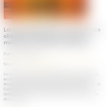
Loi du 13 juillet 2026 : une assistance
obligatoire par avocat pour les
mineurs en assistance éducative
Publié le :
28/07/2026
Droit de la famille, des personnes et de leur patrimoine
Source :
www.lemag-juridique.com
La loi n° 2026-630 du 13 juillet 2026 renforce les garanties
accordées aux mineurs dans le cadre des procédures
d'assistance éducative. Elle modifie l'actuel article 375-1 du
Code civil afin de rendre l'assistance par un avocat
obligatoire pour tout mineur concerné, sans condition de
discernement....