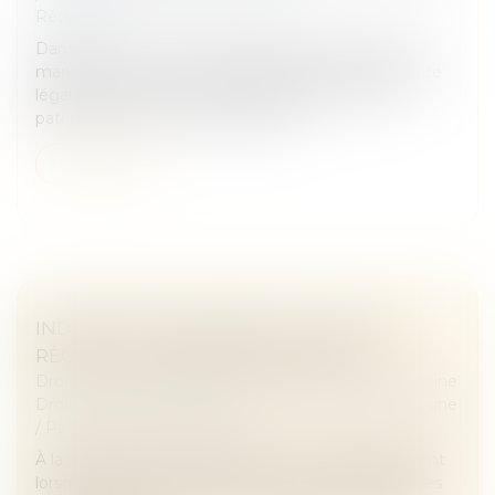
Rédaction
Dans le cas où vous seriez mariés sans contrat de
mariage, vous relevez du régime de la communauté
légale dite de la communauté d’acquêts. Votre
patrimoine est alors composé de...
Lire la suite
INDIVISION SUCCESSORALE : QUELLES
RÈGLES ET COMMENT EN SORTIR ?
Droit de la famille, des personnes et de leur patrimoine
Droit de la famille, des personnes et de leur patrimoine
/
Patrimoine et succession
À la suite d’un décès, l’indivision successorale survient
lorsque plusieurs héritiers deviennent copropriétaires