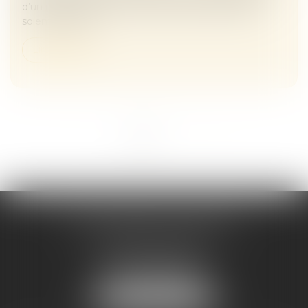
d’un même bien, sans que leurs parts respectives
soient matériel...
Lire la suite
<<
<
1
2
>
>>
Maître Melaaz ALOUACHE
Immeuble Le Jean Mermoz
38 rue de la Station
95130 FRANCONVILLE
Tél :
01 34 15 59 30
NOUS LOCALISER