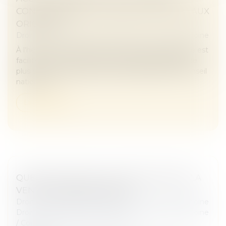
CONCILIER DROIT AU SECRET ET ACCÈS AUX
ORIGINES ?
Droit de la famille, des personnes et de leur patrimoine
À l'heure où la recherche des origines de naissance est
facilitée par les réseaux sociaux et par la pratique de
plus en plus répandue des tests génétiques, le Conseil
national d...
Lire la suite
QUE FAIRE QUAND L'EX-ÉPOUX REFUSE LA
VENTE DU BIEN COMMUN ?
Droit de la famille, des personnes et de leur patrimoine
Droit de la famille, des personnes et de leur patrimoine
/
Couples et régime matrimoniaux