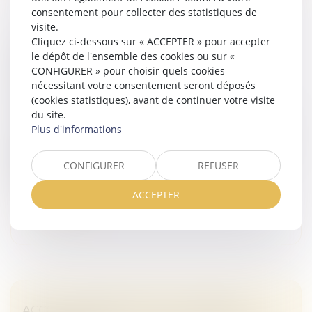
consentement pour collecter des statistiques de
visite.
Cliquez ci-dessous sur « ACCEPTER » pour accepter
LE PARENT AYANT ASSUMÉ SEUL LES
le dépôt de l'ensemble des cookies ou sur «
CHARGES PEUT OBTENIR UNE
CONFIGURER » pour choisir quels cookies
CONTRIBUTION RÉTROACTIVE SANS
nécessitant votre consentement seront déposés
DÉTAILLER CHAQUE DÉPENSE !
(cookies statistiques), avant de continuer votre visite
Droit de la famille, des personnes et de leur patrimoine
du site.
Plus d'informations
Une mère assigne un homme en établissement de
paternité à l’égard de ses deux enfants nés en 2014 et
2017. Le père reconnaît finalement les enfants en
CONFIGURER
REFUSER
2020. En 2021, la mère sai...
ACCEPTER
Lire la suite
ACCOUCHEMENT SOUS X : COMMENT