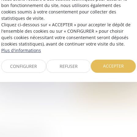
bon fonctionnement du site, nous utilisons également des
cookies soumis à votre consentement pour collecter des
statistiques de visite.
Cliquez ci-dessous sur « ACCEPTER » pour accepter le dépôt de
S OBSÈQUES : LE
ARTICLE 922 DU C
l'ensemble des cookies ou sur « CONFIGURER » pour choisir
MÉE DU DÉFUNT
DOIT ÊTRE FIXÉE
quels cookies nécessitant votre consentement seront déposés
 patrimoine
/
Droit de la famille, 
(cookies statistiques), avant de continuer votre visite du site.
Plus d'informations
Patrimoine et succes
87, toute personne
En matière successoral
ACCEPTER
CONFIGURER
REFUSER
érailles. À défaut de
règles de déterminati
..
réduction des libéralit
Lire la suite
ERS D'UN COMPTE-