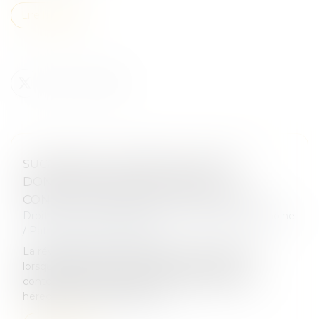
Lire la suite
SUCCESSION : UNE RÉVOCATION DE
DONATION FRAUDULEUSE PEUT
CONSTITUER UN RECEL SUCCESSORAL
Droit de la famille, des personnes et de leur patrimoine
/
Patrimoine et succession
La révocation d'une donation peut être annulée
lorsqu'elle poursuit un but illicite consistant à
contourner les règles protectrices de la réserve
héréditaire et de la réunion fi...