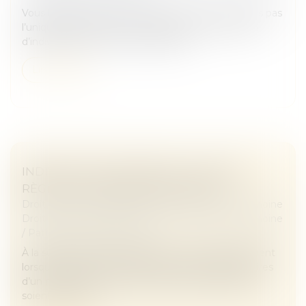
Vous héritez d’une succession mais vous n’en êtes pas
l’unique bénéficiaire ? Vous êtes alors en situation
d’indivision avec les autres héritiers...
Lire la suite
INDIVISION SUCCESSORALE : QUELLES
RÈGLES ET COMMENT EN SORTIR ?
Droit de la famille, des personnes et de leur patrimoine
Droit de la famille, des personnes et de leur patrimoine
/
Patrimoine et succession
À la suite d’un décès, l’indivision successorale survient
lorsque plusieurs héritiers deviennent copropriétaires
d’un même bien, sans que leurs parts respectives
soient matériel...