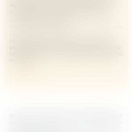
ART. 796-0 TER) : ATTENTION DE NE PAS
CONFONDRE « DOMICILE COMMUN » ET
« RÉSIDENCE COMMUNE »
Droit de la famille, des personnes et de leur patrimoine
/
Patrimoine et succession
L’exonération totale de droits de succession dont
peuvent bénéficier certains frères et sœurs portée par
l’article 796-0 ter du CGI est très attractive eu égard au
taux de 35 %...
Lire la suite
SUCCESSION : QU'EST-CE QUE L'INDIVISION ?
Droit de la famille, des personnes et de leur patrimoine
/
Patrimoine et succession