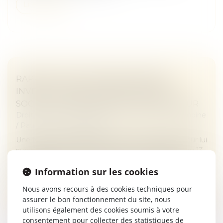
Lire la suite
RAPPORT D’UNE SOMME D’ARGENT
INVESTIE DANS LA CRÉATION D’UNE
SOCIÉTÉ : LE RAPPORT EST DÛ EN VALEUR
Droit de la famille, des personnes et de leur patrimoine
/
Patrimoine et succession
Une femme est décédée le 5 avril 2015, laissant pour lui
succéder ses deux fils. Par testament olographe du 13
novembre 2014, elle indiquait avoir consenti à l’un
Information sur les cookies
d’eux, fin jan...
Nous avons recours à des cookies techniques pour
Lire la suite
assurer le bon fonctionnement du site, nous
utilisons également des cookies soumis à votre
consentement pour collecter des statistiques de