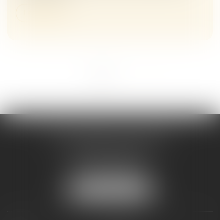
Lire la suite
<<
<
1
2
>
>>
Maître Melaaz ALOUACHE
Immeuble Le Jean Mermoz
38 rue de la Station
95130 FRANCONVILLE
Tél :
01 34 15 59 30
NOUS LOCALISER