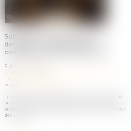
Succession : une révocation de
donation frauduleuse peut
constituer un recel successoral
Publié le :
06/08/2026
Droit de la famille, des personnes et de leur patrimoine
/
Patrimoine et succession
Source :
www.lemag-juridique.com
La révocation d'une donation peut être annulée lorsqu'elle
poursuit un but illicite consistant à contourner les règles
protectrices de la réserve héréditaire et de la réunion fictive
des donations...