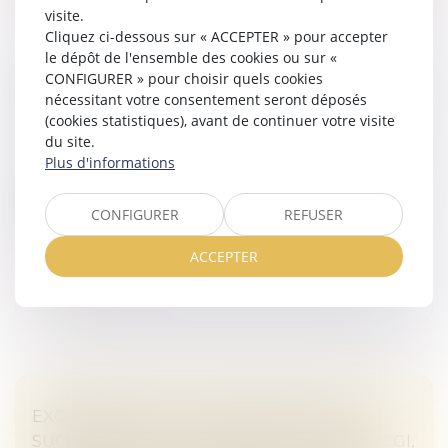
visite.
Cliquez ci-dessous sur « ACCEPTER » pour accepter
le dépôt de l'ensemble des cookies ou sur «
CONFIGURER » pour choisir quels cookies
FRAIS BANCAIRES LORS D’UNE SUCCESSION
nécessitant votre consentement seront déposés
: SUPPRESSION DES CAS DE GRATUITÉ
(cookies statistiques), avant de continuer votre visite
Droit de la famille, des personnes et de leur patrimoine
du site.
/
Patrimoine et succession
Plus d'informations
Des règles avaient été mises en place en novembre
2025 concernant les frais qu’une banque peut vous
CONFIGURER
REFUSER
réclamer lors de la clôture du compte d’un défunt...
ACCEPTER
Lire la suite
EXONÉRATION TOTALE DE DROITS DE
SUCCESSION ENTRE FRÈRES ET SŒURS (CGI,