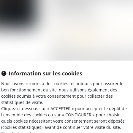
sexuelles
Publié le :
26/09/2025
Droit de la famille, des personnes
Violences familiales
Source :
www.coe.int
Ordonnances provisoires de protect
dédiés de prise en charge sanitair
d’écoute 3919 figurent parmi les a
Information sur les cookies
Nous avons recours à des cookies techniques pour assurer le
Lire la suite
bon fonctionnement du site, nous utilisons également des
cookies soumis à votre consentement pour collecter des
statistiques de visite.
Cliquez ci-dessous sur « ACCEPTER » pour accepter le dépôt de
l'ensemble des cookies ou sur « CONFIGURER » pour choisir
quels cookies nécessitant votre consentement seront déposés
(cookies statistiques), avant de continuer votre visite du site.