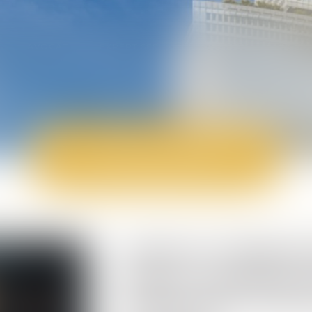
AVOCAT
EXPERTISES
RÉDACTION
ACTU
ACTUALITÉS
r patrimoine
Violences familiales
Violence à l’égard des femmes en France : 
Violence à l’égard
France : renforcer 
mieux lutter contre