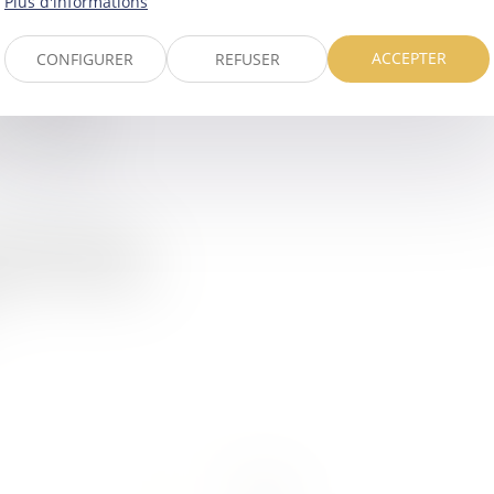
Plus d'informations
ACCEPTER
CONFIGURER
REFUSER
 FRANCE :
X LUTTER
 patrimoine
/
ate, dispositifs
cement de la ligne