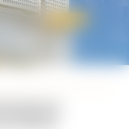
S
CONTACT
RDV EN LIGNE
renforcer la protection et mieux lutter contre les violences sexuelles
 des femmes en
la protection et
 les violences