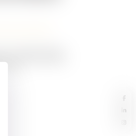
 et de leur patrimoine
/
ion immédiate, dispositifs
e et financement de la ligne
vancées...