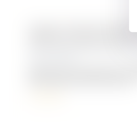
VIOLENCE À L’ÉGARD DES FEMMES EN
RENFORCER LA PROTECTION ET MIEU
CONTRE LES VIOLENCES SEXUELLES
Droit de la famille, des personnes et de leur
Violences familiales
Ordonnances provisoires de protection immédi
dédiés de prise en charge sanitaire et finan
d’écoute 3919 figurent parmi les avancées...
Lire la suite