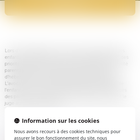
ENFANTS
Lors d’une séparation ou d’un divorce, la protection des
enfants et l’organisation de leur vie quotidienne sont des
priorités absolues. Le droit de la famille encadre l’autorité
parentale, les modes de garde, le droit de visite et
d’hébergement, ainsi que la contribution alimentaire.
L’avocat intervient pour défendre l’intérêt supérieur de
l’enfant, tout en veillant à l’équilibre des droits et devoirs
des parents, que ce soit par la voie amiable ou devant le
juge aux affaires familiales.
Information sur les cookies
Nous avons recours à des cookies techniques pour
assurer le bon fonctionnement du site, nous