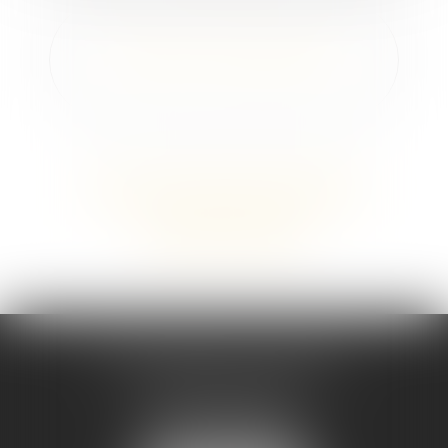
PRESTATION COMPENSATOIRE
Voir tous les domaines d'intervention
Contacter un expert
Maître Melaaz ALOUACHE
Immeuble Le Jean Mermoz
38 rue de la Station
95130 FRANCONVILLE
Tél :
01 34 15 59 30