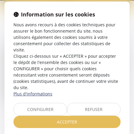
PRESTATION COMPENSATOIRE
Information sur les cookies
Nous avons recours à des cookies techniques pour
assurer le bon fonctionnement du site, nous
utilisons également des cookies soumis à votre
consentement pour collecter des statistiques de
Bien que destinée aux époux et non directement aux
visite.
enfants, la prestation compensatoire peut avoir un impact
Cliquez ci-dessous sur « ACCEPTER » pour accepter
indirect sur la stabilité financière du foyer où résident les
le dépôt de l'ensemble des cookies ou sur «
enfants. Elle vise à compenser la disparité créée par la
CONFIGURER » pour choisir quels cookies
rupture du mariage dans les conditions de vie respectives.
nécessitant votre consentement seront déposés
L’avocat évalue les critères retenus par la loi (durée du
(cookies statistiques), avant de continuer votre visite
mariage, âge et santé des époux, situation
du site.
professionnelle…) pour obtenir un montant juste, soit par
Plus d'informations
accord amiable, soit par décision judiciaire.
CONFIGURER
REFUSER
ACCEPTER
Voir tous les domaines d'intervention