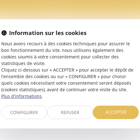
FETS JURIDIQUES DE LA FILIAT
Droit de la personne et du patrimoine
Droit de la famille
Filiation
Effe
Information sur les cookies
Nous avons recours à des cookies techniques pour assurer le
bon fonctionnement du site, nous utilisons également des
 juridiques importants dans la vie de l’enfant et des pare
cookies soumis à votre consentement pour collecter des
s alimentaires et les droits successoraux. Ces effets peuve
statistiques de visite.
es régler.
Cliquez ci-dessous sur « ACCEPTER » pour accepter le dépôt de
l'ensemble des cookies ou sur « CONFIGURER » pour choisir
quels cookies nécessitant votre consentement seront déposés
(cookies statistiques), avant de continuer votre visite du site.
Plus d'informations
ACCEPTER
AUTORITÉ PARENTALE
(OB
CONFIGURER
REFUSER