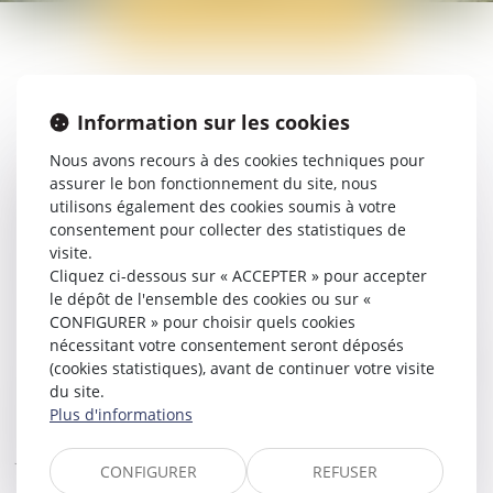
NOM DE FAMILLE
Information sur les cookies
Nous avons recours à des cookies techniques pour
Le nom de famille est directement déterminé par la
assurer le bon fonctionnement du site, nous
filiation. En France, il peut être celui du père, celui de la
utilisons également des cookies soumis à votre
mère ou un double nom, selon la déclaration des parents
consentement pour collecter des statistiques de
lors de la naissance. En cas de désaccord, l’ordre
visite.
alphabétique est appliqué. Le nom de famille est important
Cliquez ci-dessous sur « ACCEPTER » pour accepter
car il figure sur tous les documents officiels de l’enfant et
le dépôt de l'ensemble des cookies ou sur «
marque son identité juridique. Des procédures existent
CONFIGURER » pour choisir quels cookies
pour modifier le nom, par exemple en cas de changement
nécessitant votre consentement seront déposés
de filiation, d’adoption ou de raisons légitimes. Une avocate
(cookies statistiques), avant de continuer votre visite
peut vous accompagner dans ces démarches, qu’il s’agisse
du site.
d’obtenir un changement de nom, de contester une
Plus d'informations
attribution ou de régulariser la situation après une décision
judiciaire. Les recherches fréquentes incluent : "changer le
CONFIGURER
REFUSER
nom de mon enfant", "nom du père ou de la mère", "double