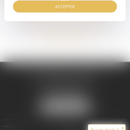
nom de famille".
ACCEPTER
Voir tous les domaines d'intervention
Contacter un expert
Maître Melaaz ALOUACHE
Immeuble Le Jean Mermoz
38 rue de la Station
95130 FRANCONVILLE
Tél :
01 34 15 59 30
NOUS LOCALISER
ACCUEIL
CABINET
✕