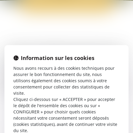
PACS / CONCUBINAGE
Le PACS et le concubinage sont des formes d’union civile
offrant des droits et obligations spécifiques aux partenaires.
Information sur les cookies
Leur rupture entraîne souvent des questions juridiques
complexes, notamment sur le partage des biens, le
Nous avons recours à des cookies techniques pour
logement commun ou la prise en charge des enfants.
assurer le bon fonctionnement du site, nous
L’avocat intervient pour sécuriser les démarches, prévenir
utilisons également des cookies soumis à votre
les conflits et, le cas échéant, défendre vos intérêts devant
consentement pour collecter des statistiques de
le juge.
visite.
Cliquez ci-dessous sur « ACCEPTER » pour accepter
le dépôt de l'ensemble des cookies ou sur «
CONFIGURER » pour choisir quels cookies
nécessitant votre consentement seront déposés
(cookies statistiques), avant de continuer votre visite
du site.