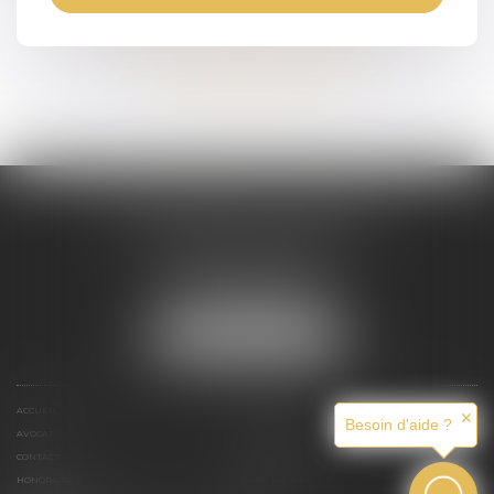
Voir tous les domaines d'intervention
Contacter un expert
Maître Melaaz ALOUACHE
Immeuble Le Jean Mermoz
38 rue de la Station
95130 FRANCONVILLE
Tél :
01 34 15 59 30
NOUS LOCALISER
ACCUEIL
CABINET
✕
Besoin d'aide ?
AVOCAT
EXPERTISES
CONTACT
RDV EN LIGNE
HONORAIRES
PLAN DU SITE