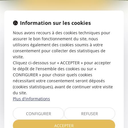
PROMESSE DE VENTE
Information sur les cookies
Nous avons recours à des cookies techniques pour
assurer le bon fonctionnement du site, nous
utilisons également des cookies soumis à votre
La promesse de vente est un avant-contrat par lequel le
consentement pour collecter des statistiques de
vendeur s’engage à vendre un bien à un prix déterminé et
visite.
l’acheteur dispose d’un délai pour confirmer son achat. Il en
Cliquez ci-dessous sur « ACCEPTER » pour accepter
existe deux types : la promesse unilatérale et le compromis
le dépôt de l'ensemble des cookies ou sur «
de vente (ou promesse synallagmatique). Ce document
CONFIGURER » pour choisir quels cookies
fixe les conditions essentielles de la transaction : prix, délais,
nécessitant votre consentement seront déposés
clauses suspensives (obtention d’un prêt, purge des droits
(cookies statistiques), avant de continuer votre visite
de préemption). En cas de non-respect des engagements,
du site.
des pénalités financières ou une annulation judiciaire
Plus d'informations
peuvent être envisagées. Une avocate peut sécuriser la
rédaction, vérifier les clauses et défendre vos droits en cas
de litige.
CONFIGURER
REFUSER
ACCEPTER