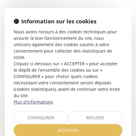
L’ÉVALUATION DE LA PRESTATION
COMPENSATOIRE
Rédaction
Information sur les cookies
Dans le cadre des procédures de divorce, qu’elles
Nous avons recours à des cookies techniques pour
soient contentieuses ou par consentement mutuel, la
assurer le bon fonctionnement du site, nous
question de la prestation compensatoire est un enjeu
utilisons également des cookies soumis à votre
fréquent. Elle concern...
consentement pour collecter des statistiques de
visite.
Lire la suite
Cliquez ci-dessous sur « ACCEPTER » pour accepter
le dépôt de l'ensemble des cookies ou sur «
CONFIGURER » pour choisir quels cookies
nécessitant votre consentement seront déposés
(cookies statistiques), avant de continuer votre visite
du site.
Plus d'informations
LIQUIDATION D’UNE COMMUNAUTÉ
AVEC UN ENTREPRENEUR INDIVIDUEL
CONFIGURER
REFUSER
Rédaction
La liquidation d’une communauté correspond à
ACCEPTER
l’ensemble des opérations de compte, de liquidation et